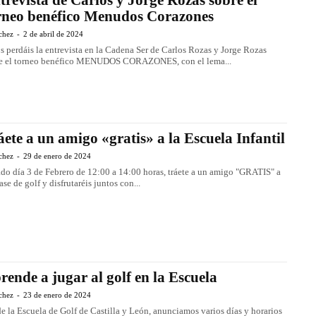
trevista de Carlos y Jorge Rozas sobre el
rneo benéfico Menudos Corazones
chez
-
2 de abril de 2024
s perdáis la entrevista en la Cadena Ser de Carlos Rozas y Jorge Rozas
e el torneo benéfico MENUDOS CORAZONES, con el lema...
áete a un amigo «gratis» a la Escuela Infantil
chez
-
29 de enero de 2024
do día 3 de Febrero de 12:00 a 14:00 horas, tráete a un amigo "GRATIS" a
ase de golf y disfrutaréis juntos con...
rende a jugar al golf en la Escuela
chez
-
23 de enero de 2024
e la Escuela de Golf de Castilla y León, anunciamos varios días y horarios