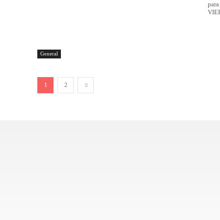
para
VIE
General
1
2