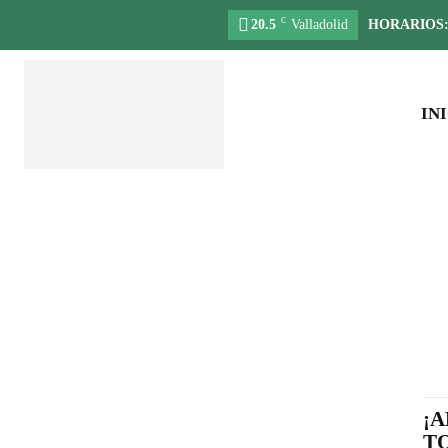
C
20.5
Valladolid
HORARIOS
IN
¡A
T