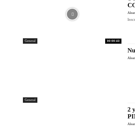
C
Alea
Ins
General
00:00:43
Nu
Alea
General
2 
P
Alea