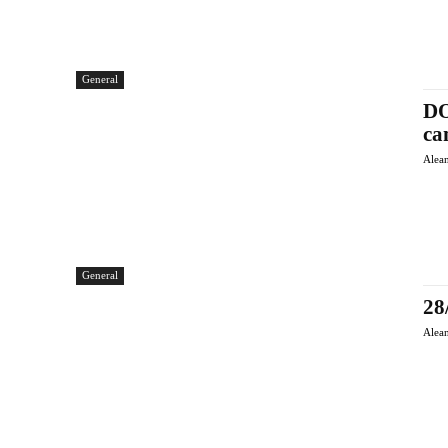
General
DO
ca
Alea
General
28
Alea