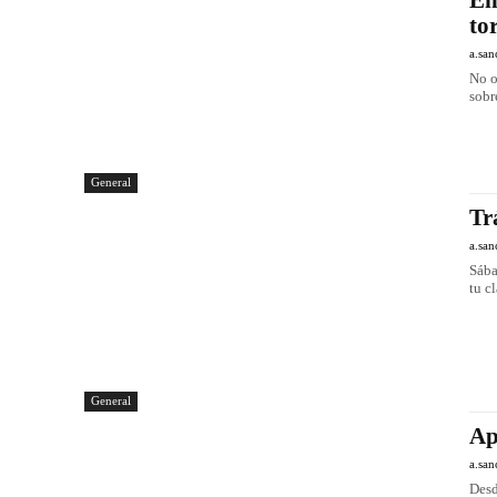
En
to
a.san
No o
sobr
General
Tr
a.san
Sába
tu cl
General
Ap
a.san
Desd