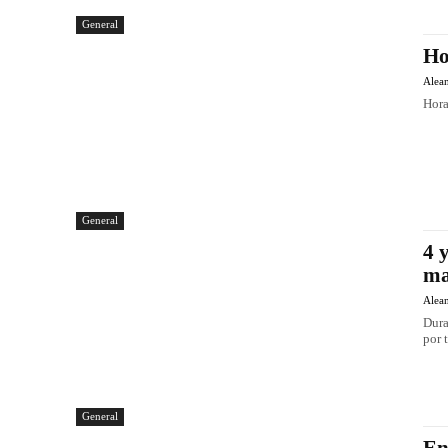
General
Ho
Alea
Hora
General
4 
ma
Alea
Dura
por 
General