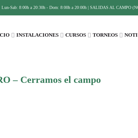
:
Lun-Sab: 8:00h a 20:30h - Dom: 8:00h a 20:00h | SALIDAS AL CAMPO (NO 
ICIO
INSTALACIONES
CURSOS
TORNEOS
NOTI
 – Cerramos el campo
Compartir