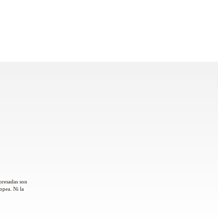
presadas son
opea. Ni la