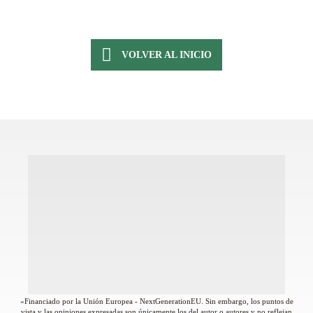
VOLVER AL INICIO
«Financiado por la Unión Europea - NextGenerationEU. Sin embargo, los puntos de
vista y las opiniones expresadas son únicamente los del autor o autores y no reflejan