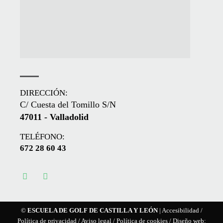
DIRECCIÓN:
C/ Cuesta del Tomillo S/N
47011 - Valladolid
TELÉFONO:
672 28 60 43
©
ESCUELA DE GOLF DE CASTILLA Y LEÓN
|
Accesibilidad
/
Política de privacidad
/
Aviso legal
/
Política de cookies
/ Diseño web: