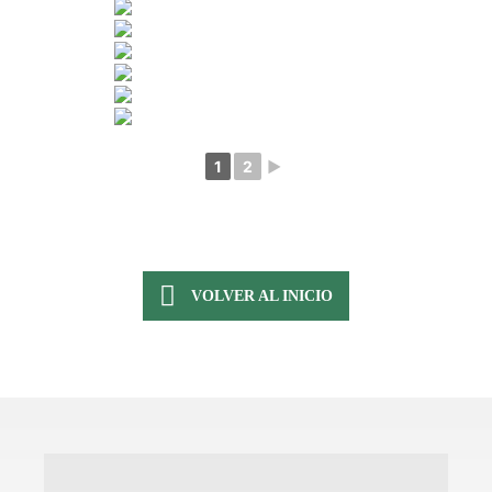
1
2
►
VOLVER AL INICIO