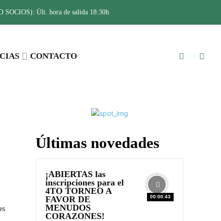
SOCIOS): Últ. hora de salida 18:30h
CIAS
CONTACTO
Últimas novedades
¡ABIERTAS las
inscripciones para el
4TO TORNEO A
00:00:43
FAVOR DE
MENUDOS
os
CORAZONES!