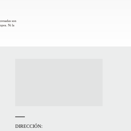
presadas son
opea. Ni la
DIRECCIÓN: