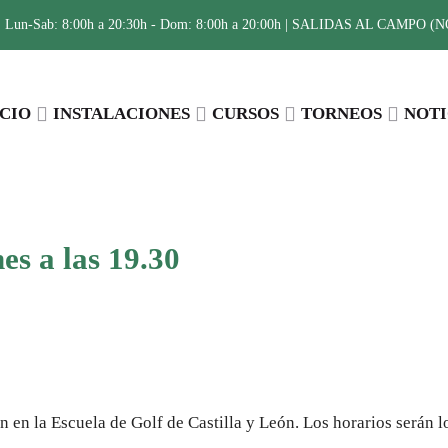
:
Lun-Sab: 8:00h a 20:30h - Dom: 8:00h a 20:00h | SALIDAS AL CAMPO (NO 
ICIO
INSTALACIONES
CURSOS
TORNEOS
NOTI
es a las 19.30
Compartir
ón en la Escuela de Golf de Castilla y León. Los horarios serán l