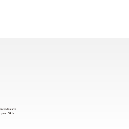
presadas son
opea. Ni la