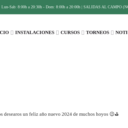
:
Lun-Sab: 8:00h a 20:30h - Dom: 8:00h a 20:00h | SALIDAS AL CAMPO (NO 
ICIO
INSTALACIONES
CURSOS
TORNEOS
NOTI
Compartir
mos desearos un feliz año nuevo 2024 de muchos hoyos 😉⛳