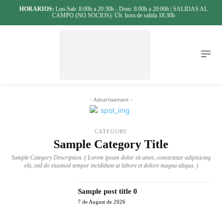
HORARIOS:
Lun-Sab: 8:00h a 20:30h - Dom: 8:00h a 20:00h | SALIDAS AL
CAMPO (NO SOCIOS): Últ. hora de salida 18:30h
- Advertisement -
CATEGORY
Sample Category Title
Sample Category Description. ( Lorem ipsum dolor sit amet, consectetur adipisicing
elit, sed do eiusmod tempor incididunt ut labore et dolore magna aliqua. )
Sample post title 0
7 de August de 2026