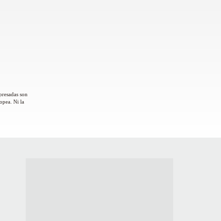
presadas son
opea. Ni la