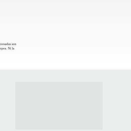
presadas son
opea. Ni la