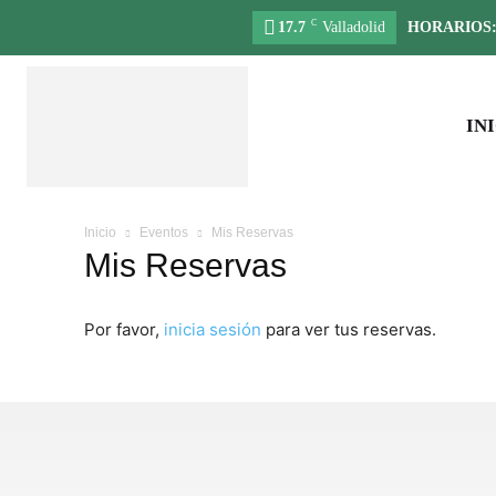
C
17.7
Valladolid
HORARIOS
IN
Inicio
Eventos
Mis Reservas
Mis Reservas
Por favor,
inicia sesión
para ver tus reservas.