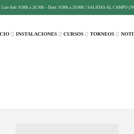
:
Lun-Sab: 8:00h a 20:30h - Dom: 8:00h a 20:00h | SALIDAS AL CAMPO (NO 
ICIO
INSTALACIONES
CURSOS
TORNEOS
NOTI