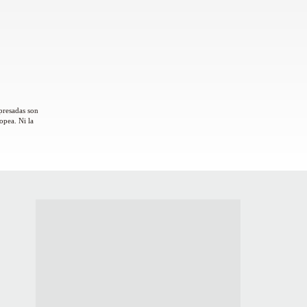
presadas son
opea. Ni la